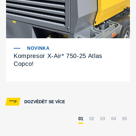
Kompresor X-Air* 750-25 Atlas
Copco!
DOZVĚDĚT SE VÍCE
0
1
0
2
0
3
0
4
0
5