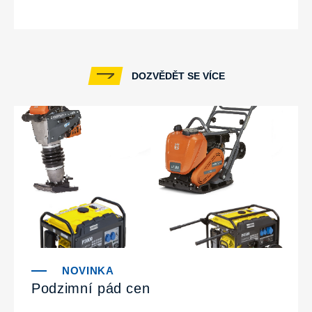
DOZVĚDĚT SE VÍCE
Podzimní pád cen