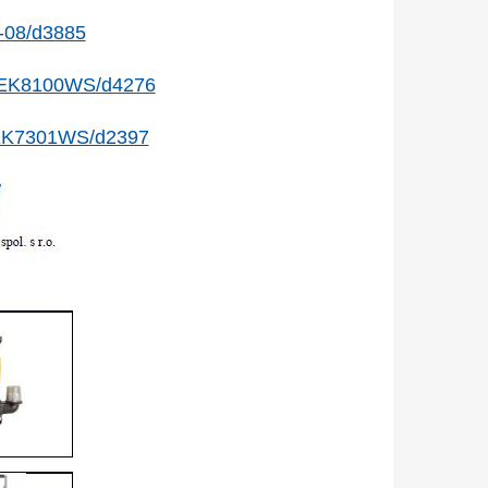
-08/d3885
mm-EK8100WS/d4276
m-EK7301WS/d2397