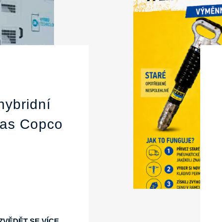
hybridní
las Copco
ZVĚDĚT SE VÍCE