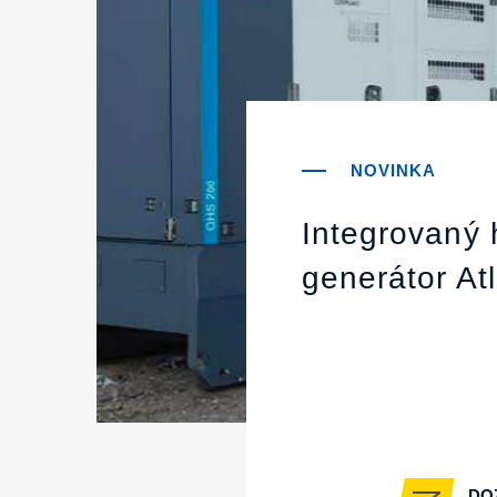
Integrovaný 
generátor At
DO