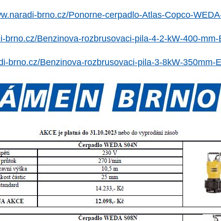
www.naradi-brno.cz/Ponorne-cerpadlo-Atlas-Copco-WEDA
di-brno.cz/Benzinova-rozbrusovaci-pila-4-2-kW-400-
adi-brno.cz/Benzinova-rozbrusovaci-pila-3-8kW-350m