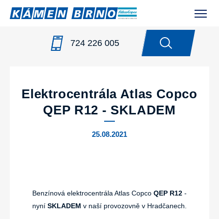
724 226 005
NOVINKY
/
ELEKTROCENTRÁLA ATLAS COPCO QEP R12
- SKLADEM
Elektrocentrála Atlas Copco
QEP R12 - SKLADEM
25.08.2021
Benzínová elektrocentrála Atlas Copco
QEP R12
-
nyní
SKLADEM
v naší provozovně v Hradčanech.