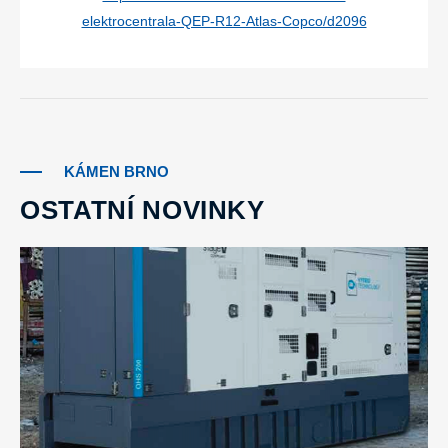
elektrocentrala-QEP-R12-Atlas-Copco/d2096
KÁMEN BRNO
OSTATNÍ NOVINKY