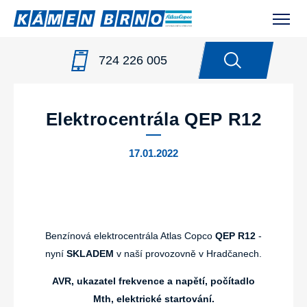
724 226 005
NOVINKY
/
ELEKTROCENTRÁLA QEP R12
Elektrocentrála QEP R12
17.01.2022
Benzínová elektrocentrála Atlas Copco
QEP R12
-
nyní
SKLADEM
v naší provozovně v Hradčanech.
AVR, ukazatel frekvence a napětí, počítadlo
Mth, elektrické startování.