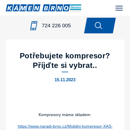
724 226 005
NOVINKY
/
POTŘEBUJETE KOMPRESOR? PŘÍJĎTE SI
VYBRAT..
Potřebujete kompresor?
Příjďte si vybrat..
15.11.2023
Kompresory máme skladem:
https://www.naradi-brno.cz/Mobilni-kompresor-XAS-