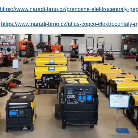
https://www.naradi-brno.cz/prenosne-elektrocentraly-ge
https://www.naradi-brno.cz/atlas-copco-elektrocentaly-p