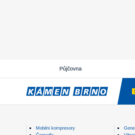
Půjčovna
Mobilní kompresory
Gener
Čerpadla
Vibra