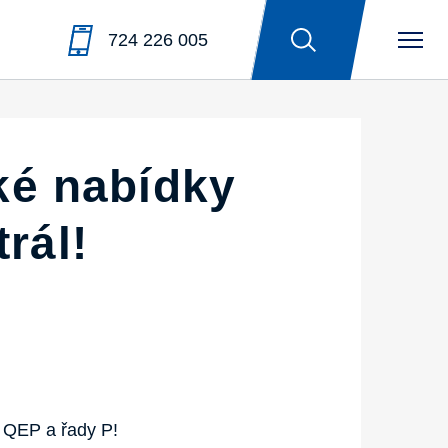
724 226 005
oké nabídky
rál!
y QEP a řady P!