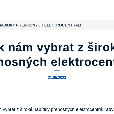
É NABÍDKY PŘENOSNÝCH ELEKTROCENTRÁL!
 k nám vybrat z šir
nosných elektrocent
31.05.2023
ám vybrat z široké nabídky přenosných elektrocentrál řad