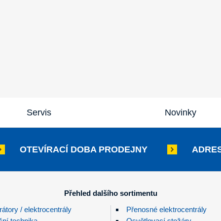
Servis
Novinky
OTEVÍRACÍ DOBA PRODEJNY
ADRES
Přehled dalšího sortimentu
átory / elektrocentrály
Přenosné elektrocentrály
ční technika
Osvětlovací stožáry