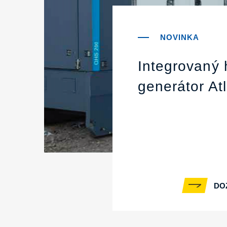
Integrovaný 
generátor At
DO