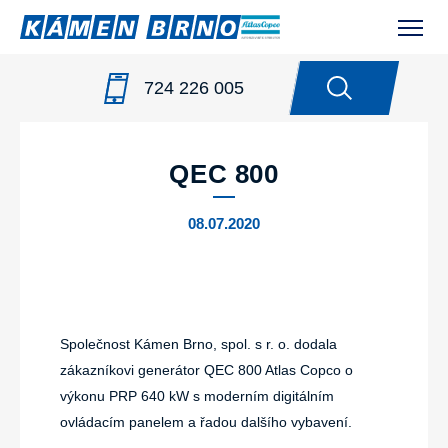
724 226 005
NOVINKY
/
QEC 800
QEC 800
08.07.2020
Společnost Kámen Brno, spol. s r. o. dodala
zákazníkovi generátor QEC 800 Atlas Copco o
výkonu PRP 640 kW s moderním digitálním
ovládacím panelem a řadou dalšího vybavení.