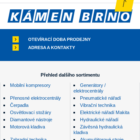
OTEVÍRACÍ DOBA PRODEJNY
ADRESA A KONTAKTY
Přehled dalšího sortimentu
Mobilní kompresory
Generátory /
elektrocentrály
Přenosné elektrocentrály
Pneumatické nářadí
Čerpadla
Vibrační technika
Osvětlovací stožáry
Elektrické nářadí Makita
Diamantové nástroje
Hydraulické nářadí
Motorová kladiva
Závěsná hydraulická
kladiva
Zahradní technika
Akumulátorové stroje