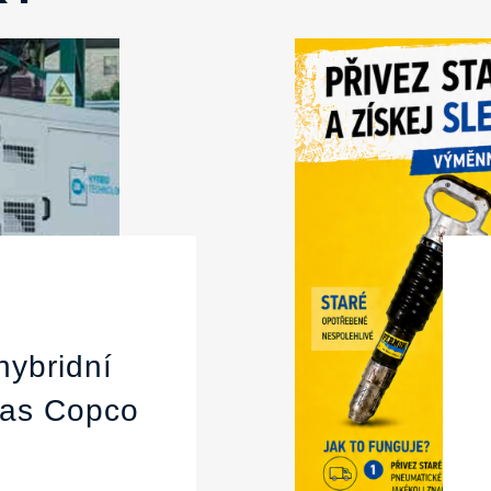
hybridní
las Copco