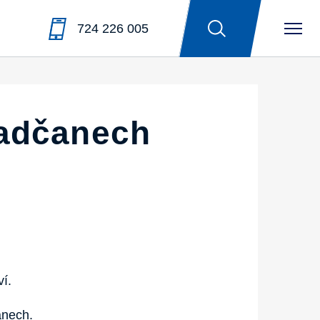
724 226 005
radčanech
í.
anech.